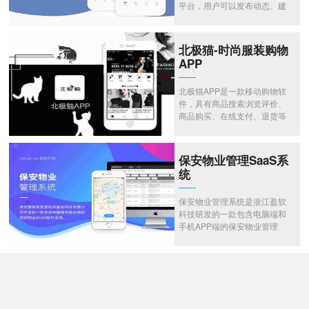
平台，用户可以发布动态、建
群、查找附近人、发红包等。
需要体验的请联系客服 400-
875-2014 或 QQ 870187080
北极猫-时尚服装购物
APP
北极猫APP是一款移动购物软
件，具有商品搜索浏览评价、
商品购买、在线支付、退货等
功能，为您打造简单、快乐的
购物体验。
保安物业管理SaaS系
统
保安物业管理系统是浙江盈软
科技研发的一款包含电脑端和
手机APP端的保安物业管理
SaaS平台。如需体验电脑端和
手机APP端请联系客服 400-
875-2014 或 QQ：
870187080