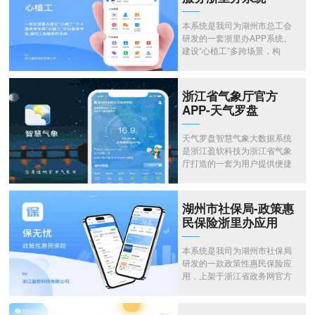
广，品牌文化，团队建设，企
业文化等各类企业服务，自由
本系统是我司为湖州市总工会
选择，一键下单，立即服务。
研发的一套浙里办APP系统。
建设“心植工”多跨场景，构
建“三新”领域数字家园,在浙里
办建立“心植工”个人服务专区
和“心植工”企业服务专区，实
浙江省气象厅官方
现人员入会、劳动的味道、工
APP-天气罗盘
人驿站、建会入会和指间工会
等功能；在浙政钉建立“心植
天气罗盘智慧气象大数据系统
工”乡镇街道服务专区和“数字
是浙江盈软科技为浙江省气象
匠兴”产改成员单位专区，实现
厅打造的一套为用户提供便捷
待办中心、已办事项、网格工
和准确的天气服务系统。24小
会、产改录入和产改反馈等功
时实时获取天气信息、语音互
能；通过党政机关整体智治，
动收听天气资讯、获取天气预
打造数字化治理门户和“心植
湖州市社保局-政策惠
警、订阅短信获取第一手天气
工”多跨场景数字家园模块，实
民保险浙里办应用
资讯。 需要体验请联系官方客
现多跨协同、基础信息管理、
服 400-875-2014 或 QQ
入会管理、数字匠兴、活动管
本系统是我司为湖州市社保局
870187080
理、积分抽奖和通知公告等功
研发的一款政策性惠民保险应
用，上架于浙江省政务网官方
浙里办应用内。市居民可在应
用内申请各类保险，由政府单
位审核并一键线上办理。