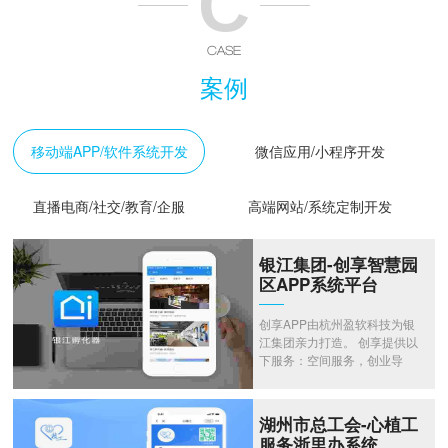
C
CASE
案例
移动端APP/软件系统开发
微信应用/小程序开发
直播电商/社交/教育/企服
高端网站/系统定制开发
银江集团-创享智慧园
区APP系统平台
创享APP由杭州盈软科技为银
江集团亲力打造。 创享提供以
下服务：空间服务，创业导
师，企业注册，银行开户，财
务代理，税务代理，投融资服
务，项目申报，知识产权，法
湖州市总工会-心植工
律服务，人力资源，营销推
服务浙里办系统