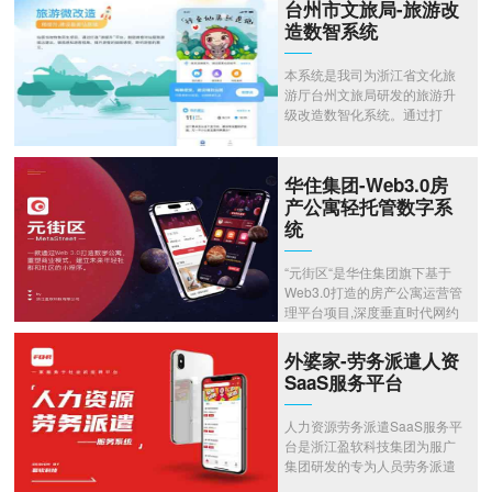
台州市文旅局-旅游改
造数智系统
本系统是我司为浙江省文化旅
游厅台州文旅局研发的旅游升
级改造数智化系统。通过打
造“游提升”平台，鼓励游客对
省旅游和景区提示建议，微观
感知游客视角，提升游客的细
华住集团-Web3.0房
微感受，聆听游客的意见。系
产公寓轻托管数字系
统具体的功能请查收图文介
统
绍。
“元街区“是华住集团旗下基于
Web3.0打造的房产公寓运营管
理平台项目,深度垂直时代网约
房细分领域,提供区块链技术及
运营管理一站式解决方案。 元
外婆家-劳务派遣人资
街区团队自于里、华为核心技
SaaS服务平台
术团队,以及行业经验丰富的市
场团队组成。 元街区通过
人力资源劳务派遣SaaS服务平
Web3.0打造数字公寓,重塑商
台是浙江盈软科技集团为服广
业模式,建立未来年轻社群和社
集团研发的专为人员劳务派遣
区。
招聘服务SaaS系统，服务于外