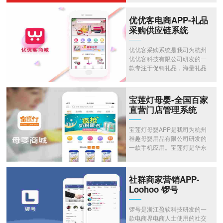
婆家、饿了么、美团等上市公
司的劳务人员招聘。
优优客电商APP-礼品
采购供应链系统
优优客采购系统是我司为杭州
优优客科技有限公司研发的一
款专注于促销礼品，海量礼品
源头厂家供应，更低价大牌供
应的商城采购系统。需要体验
请联系官方客服 400-875-
宝莲灯母婴-全国百家
2014 或 QQ 870187080
直营门店管理系统
宝莲灯母婴APP是我司为杭州
稚趣母婴用品有限公司研发的
一款手机应用。宝莲灯是华东
地区母婴连锁企业之一，是全
球多家母婴品牌、优质供应商
最重要的战略合作伙伴。满足
社群商家营销APP-
从孕妈妈到6岁宝宝的一站式生
Loohoo 锣号
活所需。需要体验请联系官方
客服。
锣号是浙江盈软科技研发的一
款电商界电商人士使用的社交