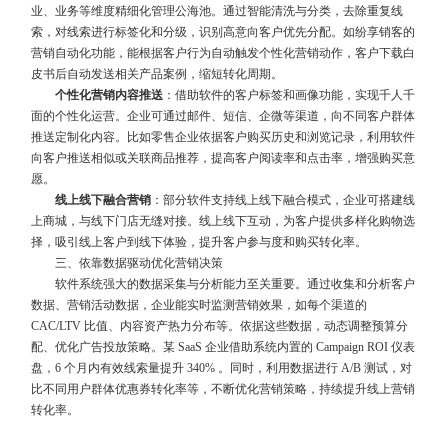
业、业务等维度精细化管理公海池。通过智能清洗与分类，去除重复线
索，对线索进行标签化和分级，识别高意向客户优先分配。如纷享销客的
营销自动化功能，能根据客户行为自动触发个性化营销动作，客户下载白
皮书后自动发送相关产品案例，缩短转化周期。
个性化营销内容推送
：借助软件的客户标签和画像功能，实现千人千
面的个性化运营。企业可通过邮件、短信、企微等渠道，向不同客户群体
推送定制化内容。比如零售企业依据客户购买历史和浏览记录，利用软件
向客户推送相似或关联商品推荐，提高客户阅读率和点击率，增强购买意
愿。
线上线下融合营销
：部分软件支持线上线下融合模式，企业可搭建线
上商城，与线下门店无缝对接。线上线下互动，为客户提供多样化购物选
择，吸引线上客户到线下体验，提升客户参与度和购买转化率。
三、依靠数据驱动优化营销决策
软件系统强大的数据采集与分析能力至关重要。通过收集和分析客户
数据、营销活动数据，企业能实时监测营销效果，如每个渠道的
CAC/LTV 比值、内容资产热力分布等。依据这些数据，动态调整预算分
配、优化广告投放策略。某 SaaS 企业借助系统内置的 Campaign ROI 仪表
盘，6 个月内有效线索量提升 340% 。同时，利用数据进行 A/B 测试，对
比不同用户群体优惠券转化率等，不断优化营销策略，持续提升线上营销
转化率。