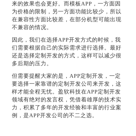
来的效果也会更好。而模板APP，一方面因
为价格的限制，另一方面功能比较少，所以
在兼容性方面比较差，在部分机型可能出现
不兼容的情况。
因此，我们在选择APP开发方式的时候，我
们需要根据自己的实际需求进行选择。最好
还是选择定制开发的方式，这样可以减少很
多后期的压力。
但需要提醒大家的是，APP定制开发，一定
要选择一家靠谱的定制开发公司来开发，这
样才能全程无忧。盈软科技在APP定制开发
领域有绝对的发言权，凭借着雄厚的技术实
力，积累了多年的开发经验和丰富的行业案
例，是APP开发公司的不二之选。